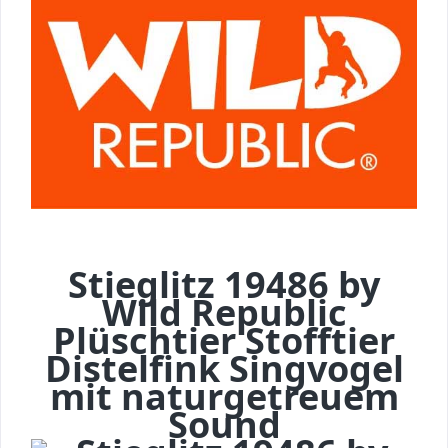
Stieglitz 19486 by
Wild Republic
Plüschtier Stofftier
Distelfink Singvogel
mit naturgetreuem
Sound