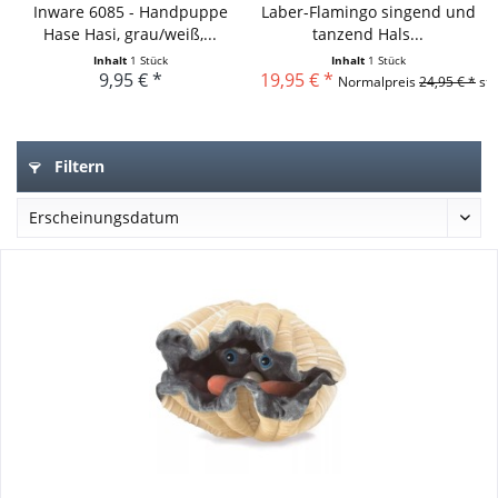
Inware 6085 - Handpuppe
Laber-Flamingo singend und
Hase Hasi, grau/weiß,...
tanzend Hals...
Inhalt
1 Stück
Inhalt
1 Stück
9,95 € *
19,95 € *
Normalpreis
24,95 € *
sta
Filtern