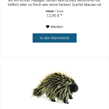
als ein echter Papagei, seinen Wortschatz bestimmst du:
höflich oder so frech wie seine Farben! Scarlet Macaw rot
Länge: 6 cm,...
Inhalt
1 Stück
12,95 € *
Merken
In den
Warenkorb