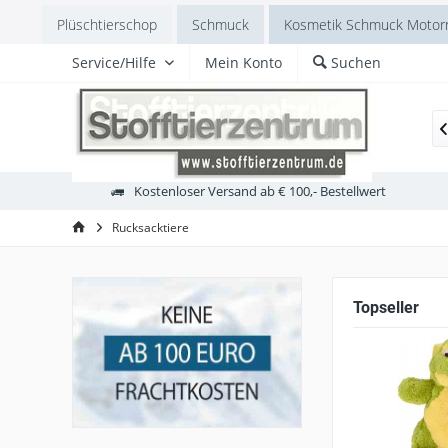
Plüschtierschop
Schmuck
Kosmetik Schmuck Motorr
Service/Hilfe
Mein Konto
Suchen
Schlagarmbänder
Soundmodul includiert
Atemschut

Kostenloser Versand ab € 100,- Bestellwert
Rucksacktiere
Topseller