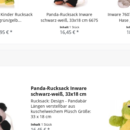
 Kinder Rucksack
Panda-Rucksack Inware
Inware 760
grün/gelb...
schwarz-weiß, 33x18 cm 6675
Hase 
Inhalt
1 Stück
In
95 € *
16,45 € *
1
Panda-Rucksack Inware
schwarz-weiß, 33x18 cm
6675
Rucksack: Design - Pandabär
Längen verstellbar aus
kuschelweichem Plüsch Größe:
33 x 18 cm
Inhalt
1 Stück
16,45 € *