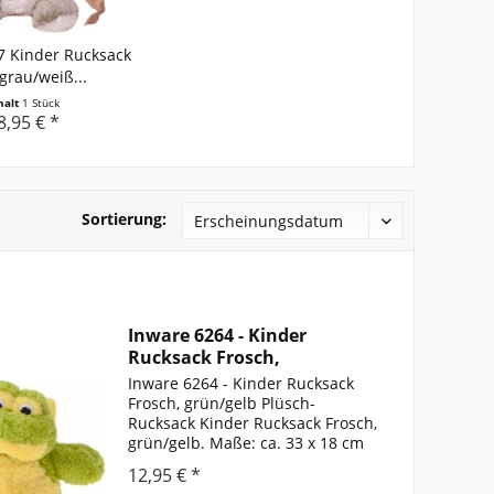
7 Kinder Rucksack
grau/weiß...
halt
1 Stück
8,95 € *
Sortierung:
Inware 6264 - Kinder
Rucksack Frosch,
grün/gelb...
Inware 6264 - Kinder Rucksack
Frosch, grün/gelb Plüsch-
Rucksack Kinder Rucksack Frosch,
grün/gelb. Maße: ca. 33 x 18 cm
Ab 18 Monate. Material 100 %
12,95 € *
Polyester. 30° waschbar Staufach