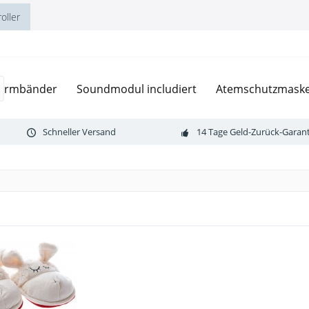
oller
garmbänder
Soundmodul includiert
Atemschutzmask
Schneller Versand
14 Tage Geld-Zurück-Garant