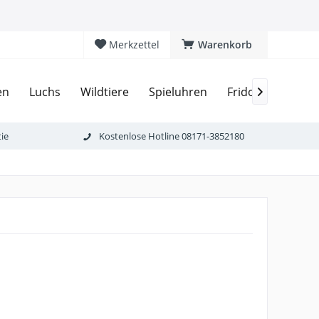
Merkzettel
Warenkorb
Haus
en
Luchs
Wildtiere
Spieluhren
Fridolin

ie
Kostenlose Hotline 08171-3852180