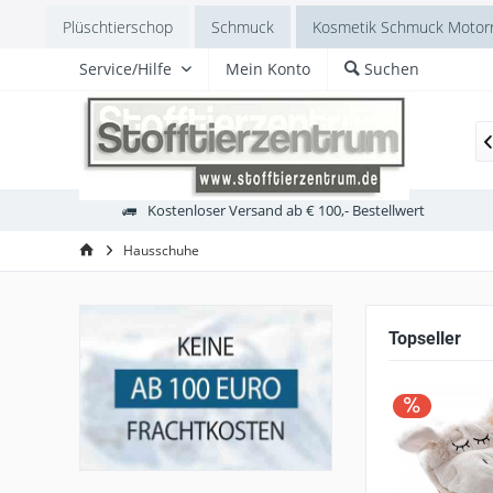
Plüschtierschop
Schmuck
Kosmetik Schmuck Motorr
Service/Hilfe
Mein Konto
Suchen
eddybär
Zottelbär
Jellycat
Handpuppen
Schla

Kostenloser Versand ab € 100,- Bestellwert
Hausschuhe
Topseller