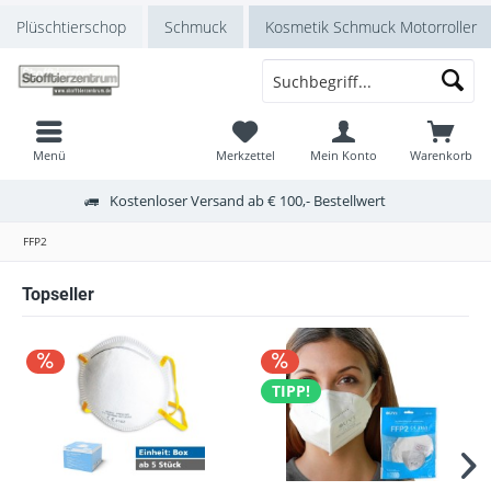
Plüschtierschop
Schmuck
Kosmetik Schmuck Motorroller
Menü
Merkzettel
Mein Konto
Warenkorb
Kostenloser Versand ab € 100,- Bestellwert
FFP2
Topseller
TIPP!