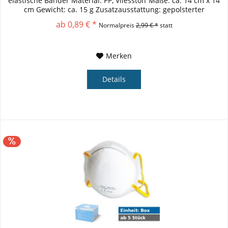
elastische Bänder Material: PP, Vliesstoff Maße: ca. 14 cm x 14
cm Gewicht: ca. 15 g Zusatzausstattung: gepolsterter
Nasensteg
ab 0,89 € *
Normalpreis
2,99 € *
statt
Merken
Details