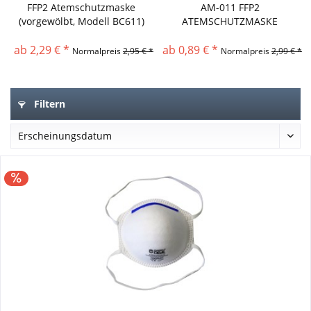
FFP2 Atemschutzmaske
AM-011 FFP2
(vorgewölbt, Modell BC611)
ATEMSCHUTZMASKE
MUNDSCHUTZ...
ab 2,29 € *
ab 0,89 € *
Normalpreis
2,95 € *
statt
Normalpreis
2,99 € *
st
Filtern