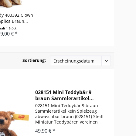
ddy 403392 Clown
plica Braun...
halt
1 Stück
9,00 € *
Sortierung:
028151 Mini Teddybär 9
braun Sammlerartikel...
028151 Mini Teddybär 9 braun
Sammlerartikel kein Spielzeug
abwaschbar braun (028151) Steiff
Miniatur Teddybären vereinen
die Eigenschaften der „Großen“
49,90 € *
in zierlichen Modellen. Kreativ