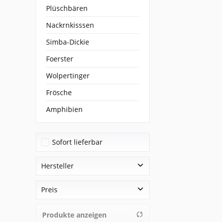
Plüschbären
Nackrnkisssen
Simba-Dickie
Foerster
Wolpertinger
Frösche
Amphibien
Sofort lieferbar
Hersteller
Steiff
Preis
Produkte anzeigen
von
43,00 €
bis
499,00 €