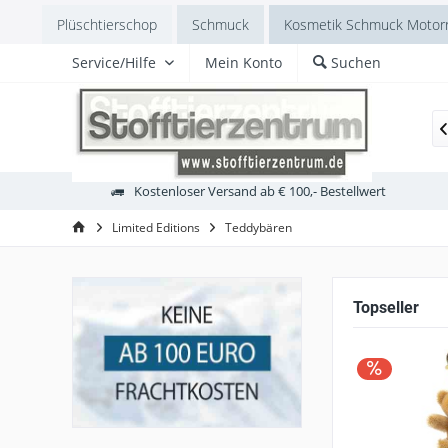
Plüschtierschop
Schmuck
Kosmetik Schmuck Motorr
Service/Hilfe
Mein Konto
Suchen
design
Polarregion
Europa
Laabertiere
Austral

Kostenloser Versand ab € 100,- Bestellwert
Limited Editions
Teddybären
Topseller