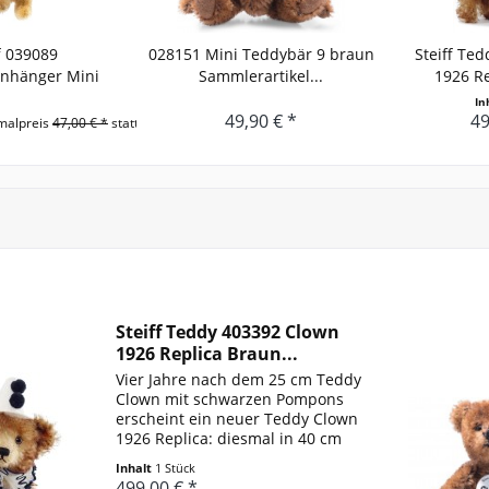
f 039089
028151 Mini Teddybär 9 braun
Steiff Te
anhänger Mini
Sammlerartikel...
1926 Re
ybär 8cm
In
49,90 € *
49
malpreis
47,00 € *
statt
Steiff Teddy 403392 Clown
1926 Replica Braun...
Vier Jahre nach dem 25 cm Teddy
Clown mit schwarzen Pompons
erscheint ein neuer Teddy Clown
1926 Replica: diesmal in 40 cm
Größe, braun gespitzt und mit
Inhalt
1 Stück
blauen Pompons. Der helle
499,00 € *