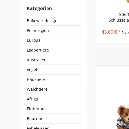
Kategorien
Steif
Schlüssel
Bukowskidesign
Tedd
Polarregion
43,00 € *
Nor
Europa
Laabertiere
Australien
Vögel
Haustiere
Weichtiere
Afrika
Einhörner
Baurnhof
Fabelwesen