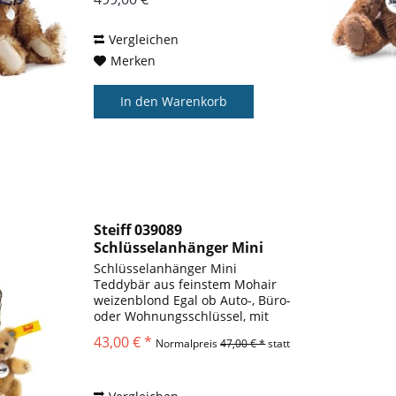
Filzhut, Sohlen und Pfoten bilden
einen hübschen Kontrast...
Vergleichen
Merken
In den
Warenkorb
Steiff 039089
Schlüsselanhänger Mini
Teddybär 8cm
Schlüsselanhänger Mini
Teddybär aus feinstem Mohair
weizenblond Egal ob Auto-, Büro-
oder Wohnungsschlüssel, mit
diesem Mini
43,00 € *
Normalpreis
47,00 € *
statt
Teddybär Anhänger müssen Sie
ihren Schlüssel nicht mehr
suchen. Ihr neuer Talisman ist
8cm groß, aus feinstem...