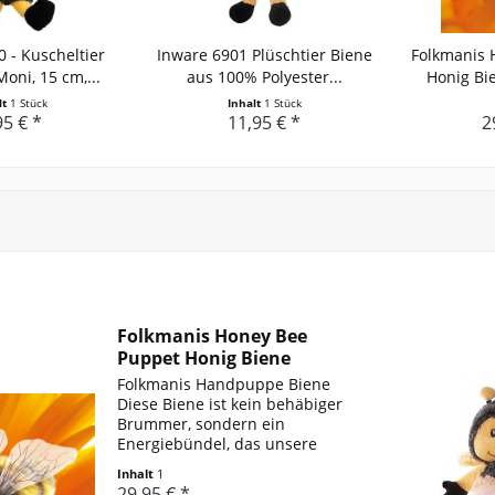
 - Kuscheltier
Inware 6901 Plüschtier Biene
Folkmanis 
oni, 15 cm,...
aus 100% Polyester...
Honig B
lt
1 Stück
Inhalt
1 Stück
95 € *
11,95 € *
2
Folkmanis Honey Bee
Puppet Honig Biene
Handpuppe
Folkmanis Handpuppe Biene
Diese Biene ist kein behäbiger
Brummer, sondern ein
Energiebündel, das unsere
Aufmerksamkeit verdient.
Inhalt
1
Immerhin wäre das Leben nicht
29,95 € *