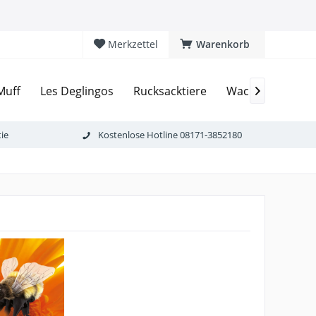
Merkzettel
Warenkorb
Muff
Les Deglingos
Rucksacktiere
Wackeldackel

ie
Kostenlose Hotline 08171-3852180