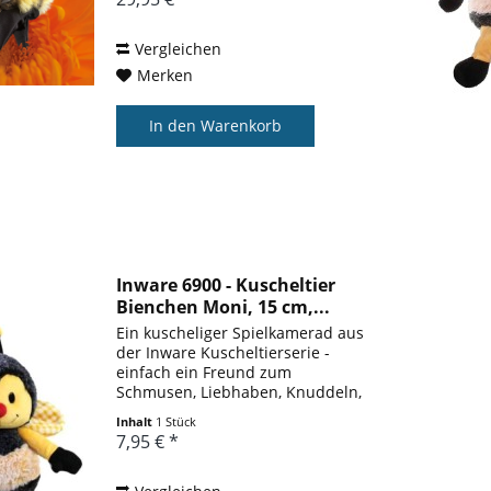
so süß ohne die wichtige Arbeit
dieser fleißigen Bestäuber!
Länge: 18 cm,...
Vergleichen
Merken
In den
Warenkorb
Inware 6900 - Kuscheltier
Bienchen Moni, 15 cm,...
Ein kuscheliger Spielkamerad aus
der Inware Kuscheltierserie -
einfach ein Freund zum
Schmusen, Liebhaben, Knuddeln,
Spielen, Trösten, Einschlafen,
Inhalt
1 Stück
Anschmiegen, Aufmuntern und
7,95 € *
ins Herz schließen. Für große
und kleine Kinder! Material:...