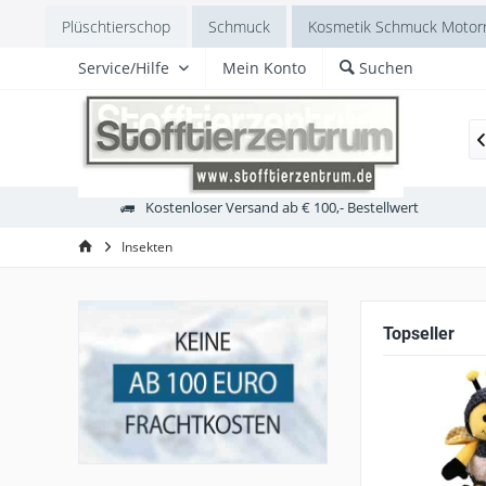
Plüschtierschop
Schmuck
Kosmetik Schmuck Motorr
Service/Hilfe
Mein Konto
Suchen
odul includiert
Atemschutzmasken
Luchs
Wildti

Kostenloser Versand ab € 100,- Bestellwert
Insekten
Topseller