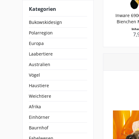
Kategorien
Inware 6900
Bienchen M
Bukowskidesign
Inha
Polarregion
7,
Europa
Laabertiere
Australien
Vögel
Haustiere
Weichtiere
Afrika
Einhörner
Baurnhof
Fabelwesen