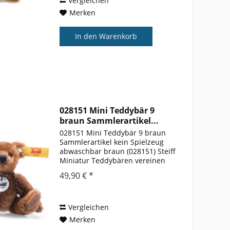
Vergleichen
Merken
In den
Warenkorb
028151 Mini Teddybär 9
braun Sammlerartikel...
028151 Mini Teddybär 9 braun
Sammlerartikel kein Spielzeug
abwaschbar braun (028151) Steiff
Miniatur Teddybären vereinen
die Eigenschaften der „Großen“
49,90 € *
in zierlichen Modellen. Kreativ
gruppiert, wirken sie einzeln
ebenso wie als...
Vergleichen
Merken