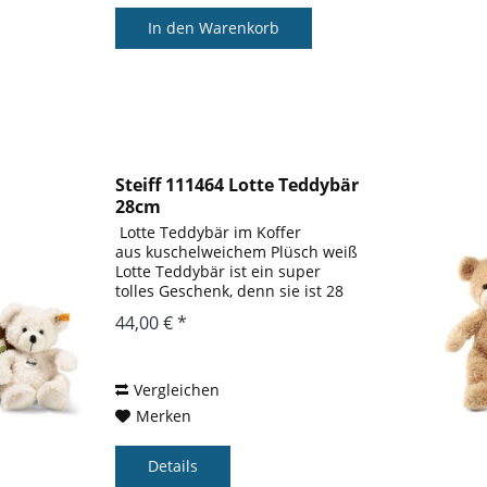
In den
Warenkorb
Steiff 111464 Lotte Teddybär
28cm
 Lotte Teddybär im Koffer
aus kuschelweichem Plüsch weiß
Lotte Teddybär ist ein super
tolles Geschenk, denn sie ist 28
cm groß und hat ihren Koffer
44,00 € *
gleich mit dabei. In diesem
hüschen braunfarbigen Koffer
können allerlei Geheimnisse,...
Vergleichen
Merken
Details