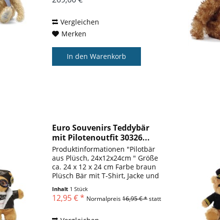
Geburtsstunde von Spieltieren
aus Plüsch. Der...
Vergleichen
Merken
In den
Warenkorb
Euro Souvenirs Teddybär
mit Pilotenoutfit 30326...
Produktinformationen "Pilotbär
aus Plüsch, 24x12x24cm " Größe
ca. 24 x 12 x 24 cm Farbe braun
Plüsch Bär mit T-Shirt, Jacke und
Mütze bekleidet mit Brille
Inhalt
1 Stück
waschbar bei 30° designed by
12,95 € *
Normalpreis
16,95 € *
statt
Euro Souvenirs