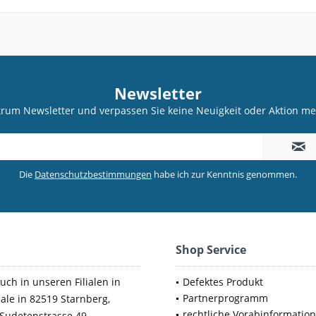
Newsletter
trum Newsletter und verpassen Sie keine Neuigkeit oder Aktion 
Die
Datenschutzbestimmungen
habe ich zur Kenntnis genommen.
Shop Service
uch in unseren Filialen in
Defektes Produkt
Partnerprogramm
iale in 82519 Starnberg,
rechtliche Vorabinformatio
Sudetenstrasse 49.