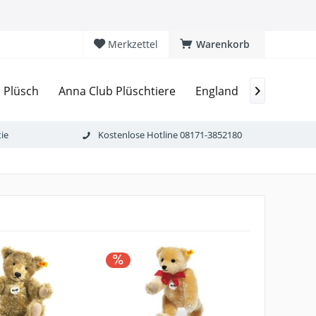
Merkzettel
Warenkorb
Teddybär
d Plüsch
Anna Club Plüschtiere
England

ie
Kostenlose Hotline 08171-3852180