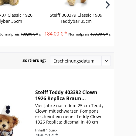
0737 Classic 1920
Steiff 000379 Classic 1909
S
dybär 35cm
Teddybär 35cm
Schlüs
Te
184,00 € *
43,00 € *
Normalpreis
189,00 € *
statt
Normalpreis
189,00 € *
statt
Sortierung:
Steiff Teddy 403392 Clown
1926 Replica Braun...
Vier Jahre nach dem 25 cm Teddy
Clown mit schwarzen Pompons
erscheint ein neuer Teddy Clown
1926 Replica: diesmal in 40 cm
Größe, braun gespitzt und mit
Inhalt
1 Stück
blauen Pompons. Der helle
499,00 € *