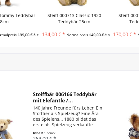
2 Tommy Teddybär
Steiff 000713 Classic 1920
Steiff 00
38cm
Teddybär 25cm
Ted
134,00 € *
170,00 € *
rmalpreis
199,00 € *
statt
Normalpreis
149,00 € *
statt
Steiffbär 006166 Teddybär
mit Elefäntle /...
140 Jahre Freunde fürs Leben Ein
Stofftier als Spielzeug? Eine Ära
des Spielens... 1880 bildet das
erste als Spielzeug verkaufte
Elefäntle aus der Werkstatt der
Inhalt
1 Stück
Margarete Steiff weltweit die
269,00 € *