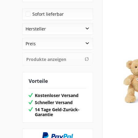
Sofort lieferbar
Hersteller
ES Euro Souveniers
Preis
Steiff
Produkte anzeigen
von
9,95 €
bis
499,00 €
Vorteile
Kostenloser Versand
Schneller Versand
14 Tage Geld-Zurück-
Garantie