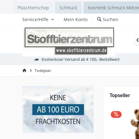
Plüschtierschop
Schmuck
Kosmetik Schmuck Motorr
Service/Hilfe
Mein Konto
Suchen
Tierkinder
Asien
Indien
Mammut
Dinosauri

Kostenloser Versand ab € 100,- Bestellwert
Teddybär
Topseller