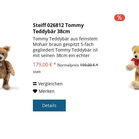
Steiff 026812 Tommy
Teddybär 38cm
Tommy Teddybär aus feinstem
Mohair braun gespitzt 5-fach
gegliedert Tommy Teddybär ist
mit seinen 38cm ein echter
Hingucker in jeder Sammlung
179,00 € *
Normalpreis
199,00 € *
von Steiff Teddybären. Sein
statt
braun gespitztes Fell ist aus
feinstem Mohair gearbeitet und
durch...
Vergleichen
Merken
Details