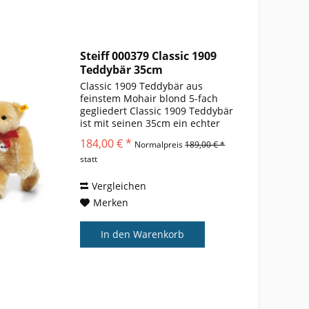
Steiff 000379 Classic 1909
Teddybär 35cm
Classic 1909 Teddybär aus
feinstem Mohair blond 5-fach
gegliedert Classic 1909 Teddybär
ist mit seinen 35cm ein echter
Hingucker in jeder
184,00 € *
Normalpreis
189,00 € *
Teddybärensammlung von Steiff.
statt
Er verzaubert mit seinem
kuscheligen blonden Fell,
welches aus...
Vergleichen
Merken
In den
Warenkorb