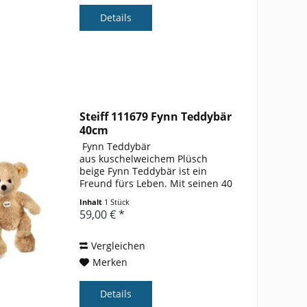
Details
Steiff 111679 Fynn Teddybär
40cm
 Fynn Teddybär
aus kuschelweichem Plüsch
beige Fynn Teddybär ist ein
Freund fürs Leben. Mit seinen 40
cm ist er wahnsinnig neugierig
Inhalt
1 Stück
und will immer überall mit dabei
59,00 € *
sein, egal ob im Kindergarten, im
Urlaub oder beim
Spazierengehen....
Vergleichen
Merken
Details