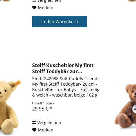
Vergleichen
Merken
In den
Warenkorb
Steiff Kuscheltier My first
Steiff Teddybär zur...
Steiff 242038 Soft Cuddly Friends
My first Steiff Teddybär- 26 cm -
Kuscheltier für Babys – kuschelig
& weich - waschbar, beige 162 g
Soft Cuddly Friends My first Steiff
Inhalt
1 Stück
Teddybär- 26 cm - Kuscheltier für
29,95 € *
Babys – kuschelig & weich -...
Vergleichen
Merken