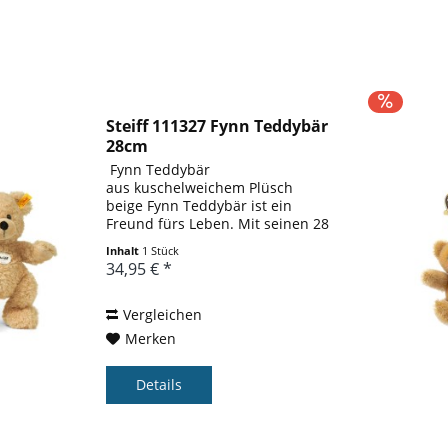
Steiff 111327 Fynn Teddybär
28cm
 Fynn Teddybär
aus kuschelweichem Plüsch
beige Fynn Teddybär ist ein
Freund fürs Leben. Mit seinen 28
cm ist er wahnsinnig neugierig
Inhalt
1 Stück
und will immer überall mit dabei
34,95 € *
sein, egal ob im Kindergarten, im
Urlaub oder beim
Spazierengehen....
Vergleichen
Merken
Details