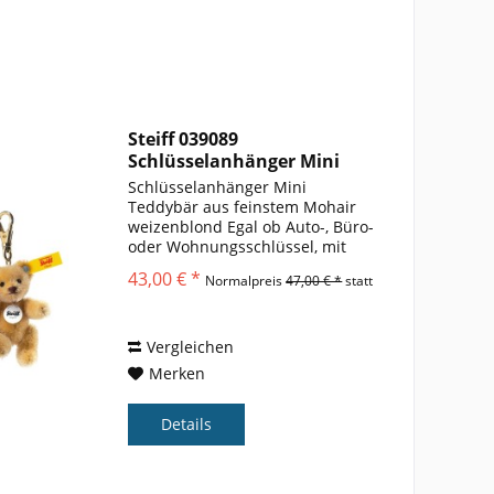
Steiff 039089
Schlüsselanhänger Mini
Teddybär 8cm
Schlüsselanhänger Mini
Teddybär aus feinstem Mohair
weizenblond Egal ob Auto-, Büro-
oder Wohnungsschlüssel, mit
diesem Mini
43,00 € *
Normalpreis
47,00 € *
statt
Teddybär Anhänger müssen Sie
ihren Schlüssel nicht mehr
suchen. Ihr neuer Talisman ist
8cm groß, aus feinstem...
Vergleichen
Merken
Details