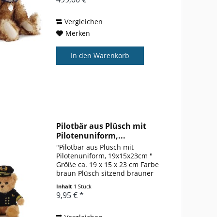
Filzhut, Sohlen und Pfoten bilden
einen hübschen Kontrast...
Vergleichen
Merken
In den
Warenkorb
Pilotbär aus Plüsch mit
Pilotenuniform,...
"Pilotbär aus Plüsch mit
Pilotenuniform, 19x15x23cm "
Größe ca. 19 x 15 x 23 cm Farbe
braun Plüsch sitzend brauner
Bär mit dunkelblauer Pilotenjacke
Inhalt
1 Stück
mit goldenen Armstreifen und
9,95 € *
golden gestickten Knöpfen mit
Pilotenmütze mit...