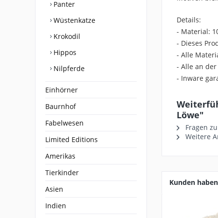
Panter
Details:
Wüstenkatze
- Material: 
Krokodil
- Dieses Pro
Hippos
- Alle Mater
- Alle an de
Nilpferde
- Inware gar
Einhörner
Weiterfüh
Baurnhof
Löwe"
Fabelwesen
Fragen zu
Weitere Ar
Limited Editions
Amerikas
Tierkinder
Kunden haben 
Asien
Indien