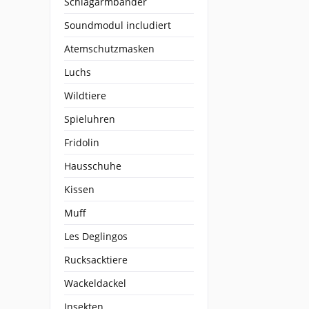
Schlagarmbänder
Soundmodul includiert
Atemschutzmasken
Luchs
Wildtiere
Spieluhren
Fridolin
Hausschuhe
Kissen
Muff
Les Deglingos
Rucksacktiere
Wackeldackel
Insekten