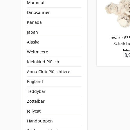
Mammut
Dinosaurier
Kanada
Japan
Inware 635
Alaska
Schäfche
Inha
Weltmeere
8,
Kleinkind Plüsch
Anna Club Plüschtiere
England
Teddybär
Zottelbär
Jellycat
Handpuppen