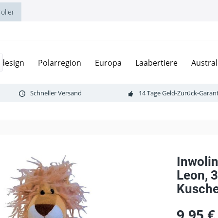
oller
design
Polarregion
Europa
Laabertiere
Austral
Schneller Versand
14 Tage Geld-Zurück-Garant
Inwoli
Leon, 3
Kuschel
9,95 €