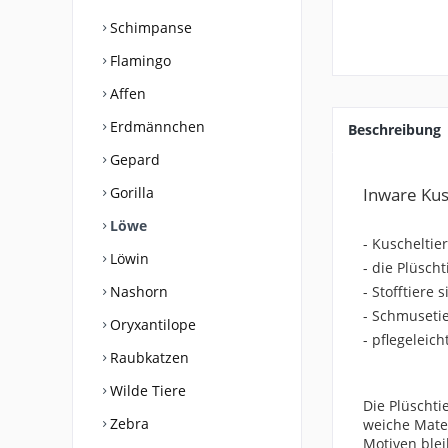
Schimpanse
Flamingo
Affen
Erdmännchen
Beschreibung
Gepard
Gorilla
Inware Kus
Löwe
- Kuschelti
Löwin
- die Plüsch
Nashorn
- Stofftiere
- Schmuseti
Oryxantilope
- pflegeleic
Raubkatzen
Wilde Tiere
Die Plüschti
Zebra
weiche Mater
Motiven ble