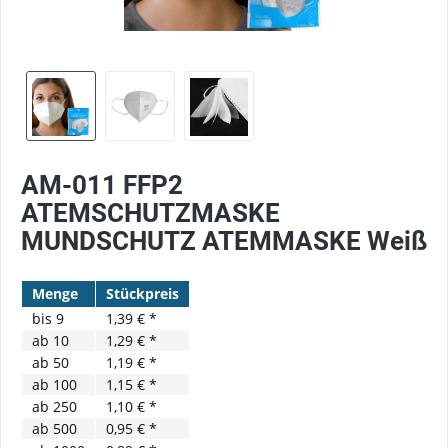
AM-011 FFP2
ATEMSCHUTZMASKE
MUNDSCHUTZ ATEMMASKE Weiß
Menge
Stückpreis
bis
9
1,39 € *
ab
10
1,29 € *
ab
50
1,19 € *
ab
100
1,15 € *
ab
250
1,10 € *
ab
500
0,95 € *