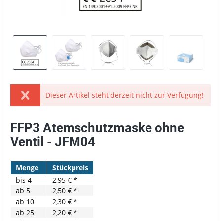
Dieser Artikel steht derzeit nicht zur Verfügung!
FFP3 Atemschutzmaske ohne
Ventil - JFM04
Menge
Stückpreis
bis
4
2,95 € *
ab
5
2,50 € *
ab
10
2,30 € *
ab
25
2,20 € *