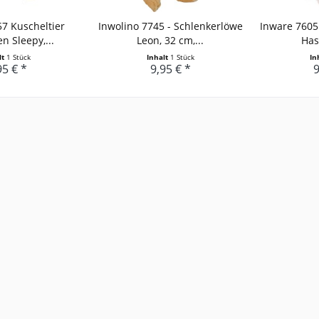
7 Kuscheltier
Inwolino 7745 - Schlenkerlöwe
Inware 7605 
n Sleepy,...
Leon, 32 cm,...
Hasi
lt
1 Stück
Inhalt
1 Stück
In
95 € *
9,95 € *
9