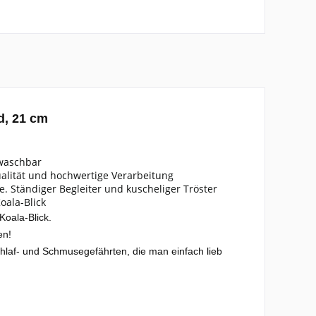
nd, 21 cm
° waschbar
ualität und hochwertige Verarbeitung
e. Ständiger Begleiter und kuscheliger Tröster
oala-Blick
Koala-Blick.
en!
Schlaf- und Schmusegefährten, die man einfach lieb