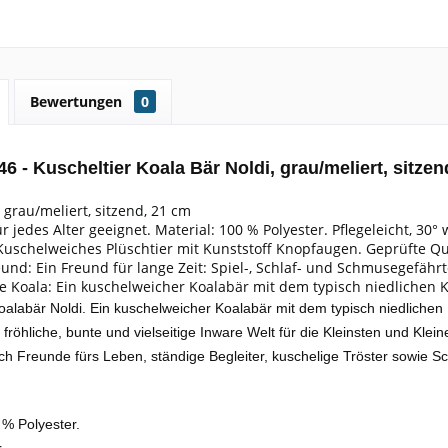
Bewertungen
0
6 - Kuscheltier Koala Bär Noldi, grau/meliert, sitze
 grau/meliert, sitzend, 21 cm
ür jedes Alter geeignet. Material: 100 % Polyester. Pflegeleicht, 30
 Kuschelweiches Plüschtier mit Kunststoff Knopfaugen. Geprüfte Q
eund: Ein Freund für lange Zeit: Spiel-, Schlaf- und Schmusegefährt
e Koala: Ein kuschelweicher Koalabär mit dem typisch niedlichen K
oalabär Noldi. Ein kuschelweicher Koalabär mit dem typisch niedlichen 
ie fröhliche, bunte und vielseitige Inware Welt für die Kleinsten und Klein
ich Freunde fürs Leben, ständige Begleiter, kuschelige Tröster sowie 
 % Polyester.