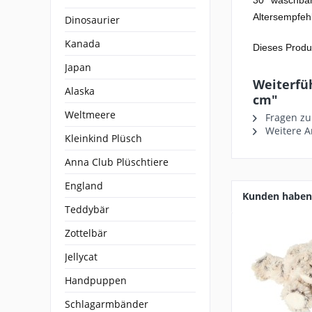
30° waschbar
Altersempfehl
Dinosaurier
Kanada
Dieses Produk
Japan
Weiterfüh
Alaska
cm"
Weltmeere
Fragen zu
Weitere Ar
Kleinkind Plüsch
Anna Club Plüschtiere
England
Kunden haben 
Teddybär
Zottelbär
Jellycat
Handpuppen
Schlagarmbänder