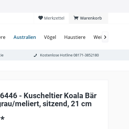
Merkzettel
Warenkorb
Australien
ere
Vögel
Haustiere
Weichtiere
A

ie
Kostenlose Hotline 08171-3852180
6446 - Kuscheltier Koala Bär
grau/meliert, sitzend, 21 cm
 *