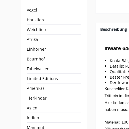
Vögel
Haustiere
Beschreibung
Weichtiere
Afrika
Inware 644
Einhörner
Baurnhof
Koala Bär,
Details: F
Fabelwesen
Qualität:
Bester Fr
Limited Editions
Der Inwar
Amerikas
Kuscheltier K
Tritt ein in d
Tierkinder
Hier finden s
Asien
haben muss.
Indien
Material: 100
Mammut