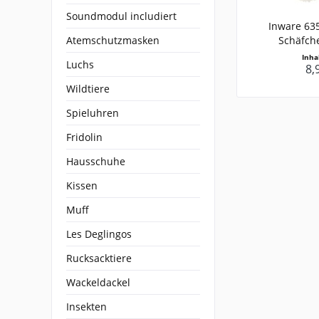
Soundmodul includiert
Inware 635
Atemschutzmasken
Schäfche
Inha
Luchs
8,
Wildtiere
Spieluhren
Fridolin
Hausschuhe
Kissen
Muff
Les Deglingos
Rucksacktiere
Wackeldackel
Insekten