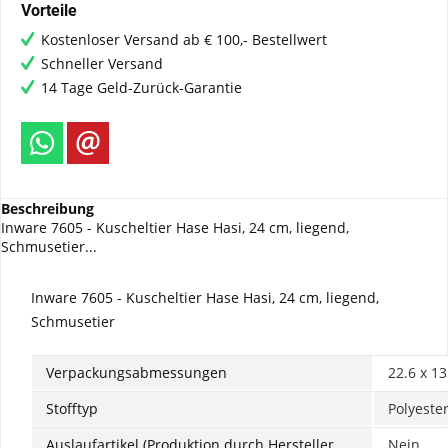
Vorteile
Kostenloser Versand ab € 100,- Bestellwert
Schneller Versand
14 Tage Geld-Zurück-Garantie
Beschreibung
Inware 7605 - Kuscheltier Hase Hasi, 24 cm, liegend,
Schmusetier...
Inware 7605 - Kuscheltier Hase Hasi, 24 cm, liegend,
Schmusetier
Verpackungsabmessungen
‎22.6 x 
Stofftyp
‎Polyeste
Auslaufartikel (Produktion durch Hersteller
‎Nein