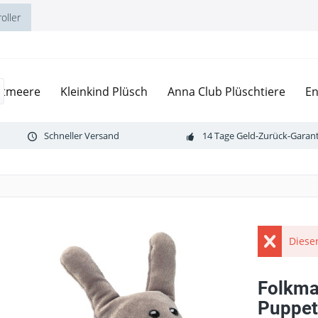
oller
ltmeere
Kleinkind Plüsch
Anna Club Plüschtiere
En
Schneller Versand
14 Tage Geld-Zurück-Garant
Dieser
Folkma
Puppet