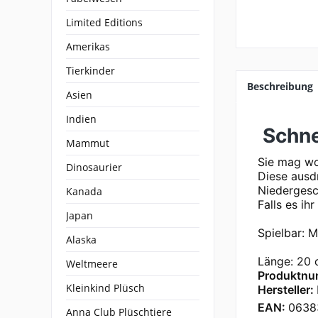
Limited Editions
Amerikas
Tierkinder
Beschreibung
Asien
Indien
Schne
Mammut
Sie mag woh
Dinosaurier
Diese ausd
Niedergesc
Kanada
Falls es ih
Japan
Spielbar: M
Alaska
Länge: 20 
Weltmeere
Produktnu
Kleinkind Plüsch
Hersteller:
EAN:
0638
Anna Club Plüschtiere