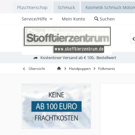
Plüschtierschop
Schmuck
Kosmetik Schmuck Motorr
Service/Hilfe
Mein Konto
Suchen
mmut
Dinosaurier
Kanada
Japan
Alaska
We

Kostenloser Versand ab € 100,- Bestellwert
Übersicht
Handpuppen
Folkmanis