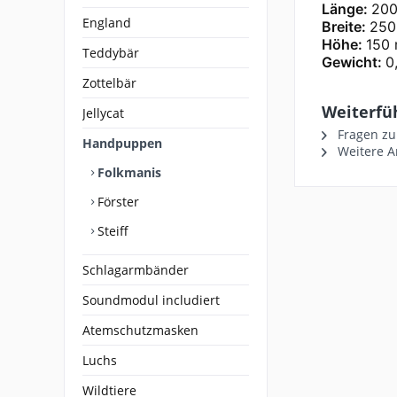
Länge:
20
England
Breite:
25
Höhe:
150
Teddybär
Gewicht:
0
Zottelbär
Weiterfü
Jellycat
Fragen zu
Handpuppen
Weitere Ar
Folkmanis
Förster
Steiff
Schlagarmbänder
Soundmodul includiert
Atemschutzmasken
Luchs
Wildtiere