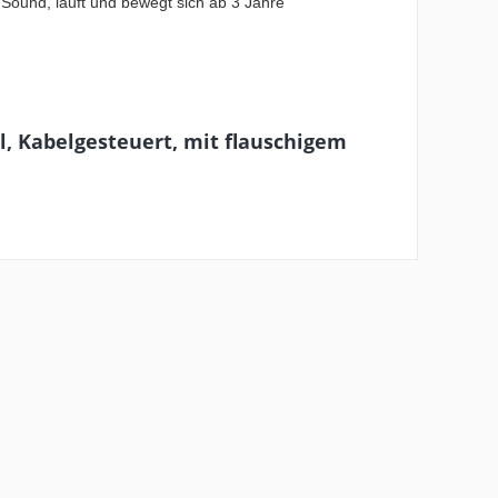
Sound, läuft und bewegt sich ab 3 Jahre
l, Kabelgesteuert, mit flauschigem