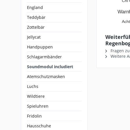
Chi 
England
Warn
Teddybär
Acht
Zottelbär
Weiterfüh
Jellycat
Regenbog
Handpuppen
Fragen zu
Weitere Ar
Schlagarmbänder
Soundmodul includiert
Atemschutzmasken
Luchs
Wildtiere
Spieluhren
Fridolin
Hausschuhe