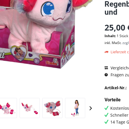
Regenb
und
25,00 
Inhalt:
1 Stück
inkl. MwSt.
zzg
Lieferzeit c
Vergleich
Fragen zu
Artikel-Nr.:
Vorteile
Kostenlos
Schneller
14 Tage G