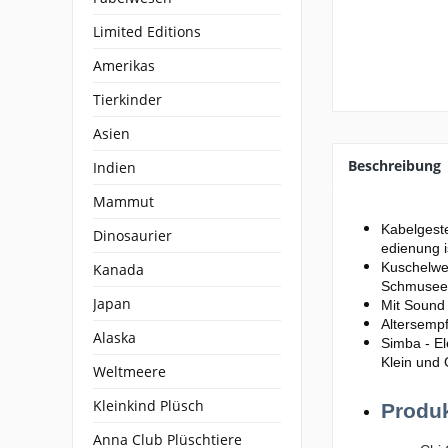
Limited Editions
Amerikas
Tierkinder
Asien
Beschreibung
Indien
Mammut
Kabelgeste
Dinosaurier
edienung i
Kuschelwei
Kanada
Schmuseei
Japan
Mit Sound 
Altersempf
Alaska
Simba - El
Klein und
Weltmeere
Kleinkind Plüsch
Produ
Anna Club Plüschtiere