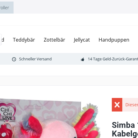
oller
nd
Teddybär
Zottelbär
Jellycat
Handpuppen
Schneller Versand
14 Tage Geld-Zurück-Garant
Dieser
Simba 
Kabelg