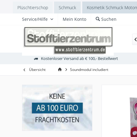
Plüschtierschop
Schmuck
Kosmetik Schmuck Motorr
Service/Hilfe
Mein Konto
Suchen
eere
Kleinkind Plüsch
Anna Club Plüschtiere
Engla

Kostenloser Versand ab € 100,- Bestellwert
Übersicht
Soundmodul includiert