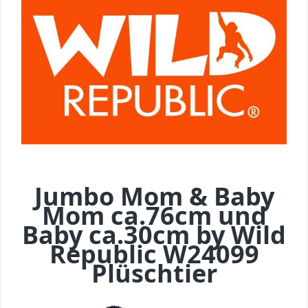
Jumbo Mom & Baby
Mom ca.76cm und
Baby ca.30cm by Wild
Republic W24099
Plüschtier