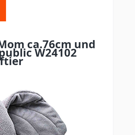
 Mom ca.76cm und
epublic W24102
ftier