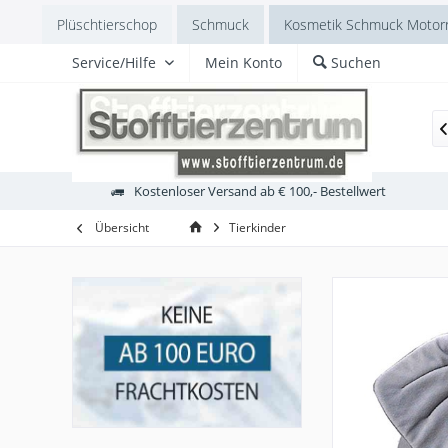
Plüschtierschop
Schmuck
Kosmetik Schmuck Motorr
Service/Hilfe
Mein Konto
Suchen
Europa
Laabertiere
Australien
Vögel
Haustiere

Kostenloser Versand ab € 100,- Bestellwert
Übersicht
Tierkinder