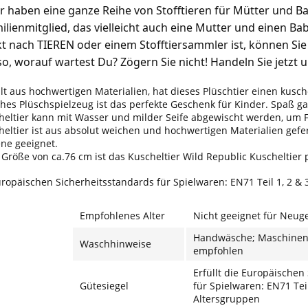
ir haben eine ganze Reihe von Stofftieren für Mütter und B
milienmitglied, das vielleicht auch eine Mutter und einen 
t nach TIEREN oder einem Stofftiersammler ist, können Sie 
o, worauf wartest Du? Zögern Sie nicht! Handeln Sie jetzt u
lt aus hochwertigen Materialien, hat dieses Plüschtier einen kus
ches Plüschspielzeug ist das perfekte Geschenk für Kinder. Spaß ga
heltier kann mit Wasser und milder Seife abgewischt werden, um F
eltier ist aus absolut weichen und hochwertigen Materialien gefert
ne geeignet.
 Größe von ca.76 cm ist das Kuscheltier Wild Republic Kuscheltier
Europäischen Sicherheitsstandards für Spielwaren: EN71 Teil 1, 2 & 3
Empfohlenes Alter
Nicht geeignet für Neu
Handwäsche; Maschinen
Waschhinweise
empfohlen
Erfüllt die Europäischen
Gütesiegel
für Spielwaren: EN71 Teil 
Altersgruppen