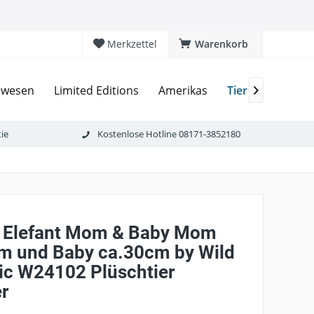
Merkzettel
Warenkorb
Tierkinder
lwesen
Limited Editions
Amerikas
As

ie
Kostenlose Hotline 08171-3852180
Elefant Mom & Baby Mom
m und Baby ca.30cm by Wild
ic W24102 Plüschtier
er