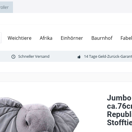
oller
Weichtiere
Afrika
Einhörner
Baurnhof
Fabe
Schneller Versand
14 Tage Geld-Zurück-Garant
Jumbo 
ca.76c
Republ
Stoffti