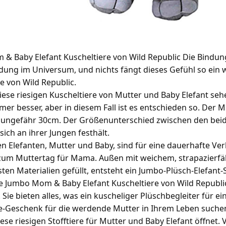
& Baby Elefant Kuscheltiere von Wild Republic Die Bindung
dung im Universum, und nichts fängt dieses Gefühl so ein 
e von Wild Republic.
iese riesigen Kuscheltiere von Mutter und Baby Elefant seh
mmer besser, aber in diesem Fall ist es entschieden so. De
 ungefähr 30cm. Der Größenunterschied zwischen den beiden
 sich an ihrer Jungen festhält.
en Elefanten, Mutter und Baby, sind für eine dauerhafte 
um Muttertag für Mama. Außen mit weichem, strapazierf
ten Materialien gefüllt, entsteht ein Jumbo-Plüsch-Elefant-
e Jumbo Mom & Baby Elefant Kuscheltiere von Wild Republi
Sie bieten alles, was ein kuscheliger Plüschbegleiter für 
-Geschenk für die werdende Mutter in Ihrem Leben suchen, s
ese riesigen Stofftiere für Mutter und Baby Elefant öffnet. Vie