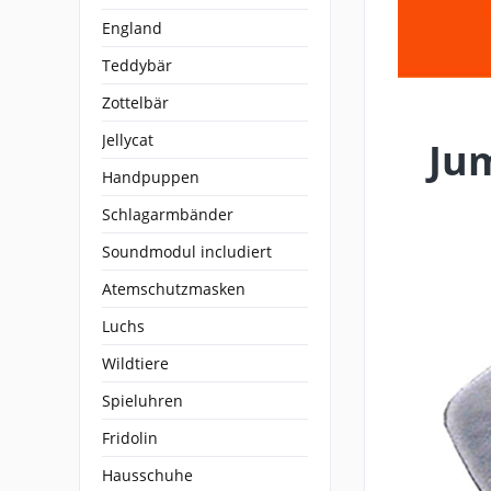
England
Teddybär
Zottelbär
Jellycat
Ju
Handpuppen
Schlagarmbänder
Soundmodul includiert
Atemschutzmasken
Luchs
Wildtiere
Spieluhren
Fridolin
Hausschuhe