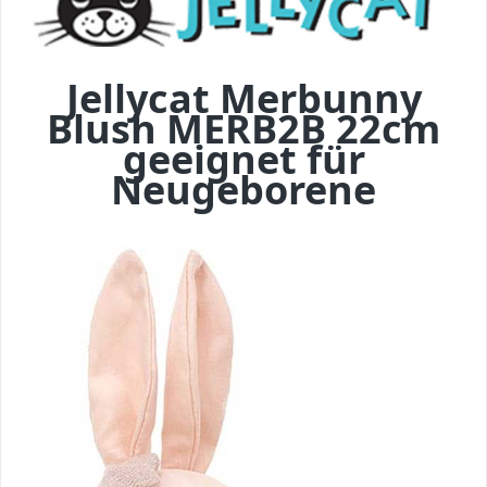
Jellycat Merbunny
Blush MERB2B 22cm
geeignet für
Neugeborene