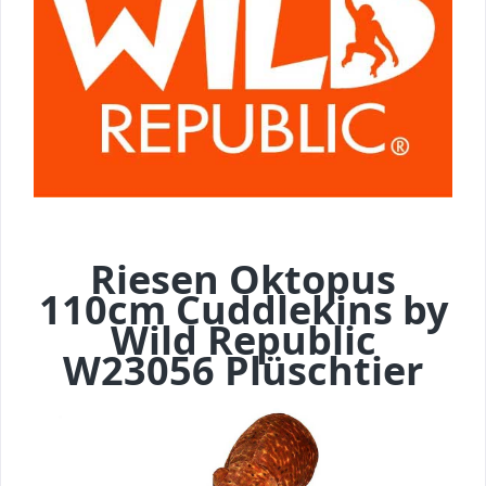
Riesen Oktopus
110cm Cuddlekins by
Wild Republic
W23056 Plüschtier