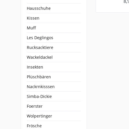
8,
Hausschuhe
Kissen
Muff
Les Deglingos
Rucksacktiere
Wackeldackel
Insekten
Plüschbären
Nackrnkisssen
Simba-Dickie
Foerster
Wolpertinger
Frösche