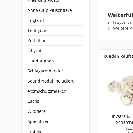
Kleinkind Plüsch
Anna Club Plüschtiere
Weiterfüh
England
Fragen zu
Weitere Ar
Teddybär
Zottelbär
Jellycat
Kunden kauft
Handpuppen
Schlagarmbänder
Soundmodul includiert
Atemschutzmasken
Luchs
Wildtiere
Inware 635
Spieluhren
Schäfche
Inha
Fridolin