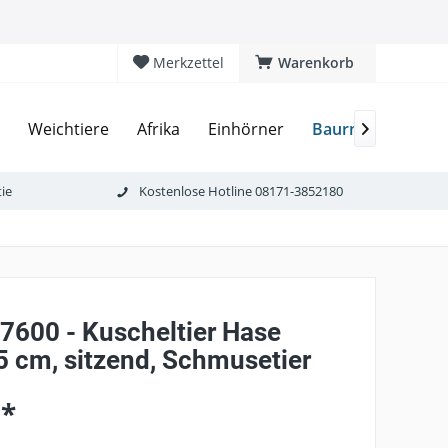
Merkzettel
Warenkorb
Baurnhof
Weichtiere
Afrika
Einhörner
Fab

ie
Kostenlose Hotline 08171-3852180
 7600 - Kuscheltier Hase
5 cm, sitzend, Schmusetier
 *