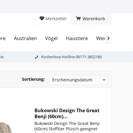
Merkzettel
Warenkorb
ere
Australien
Vögel
Haustiere
Weichtiere
Af

ie
Kostenlose Hotline 08171-3852180
Sortierung:
Bukowski Design The Great
Benji (60cm)...
Bukowski Design The Great Benji
(60cm) Stofftier Plüsch geeignet