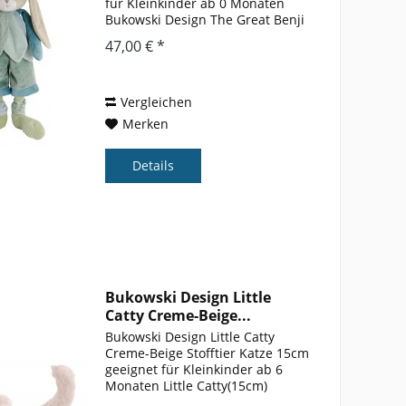
für Kleinkinder ab 0 Monaten
Bukowski Design The Great Benji
(60cm) Stofftier Plüsch geeignet
47,00 € *
für Kleinkinder ab 0 Monaten Die
60cm Version des Bestseller-
Kaninchens Benji!...
Vergleichen
Merken
Details
Bukowski Design Little
Catty Creme-Beige...
Bukowski Design Little Catty
Creme-Beige Stofftier Katze 15cm
geeignet für Kleinkinder ab 6
Monaten Little Catty(15cm)
Bukowski, Design of Sweden,