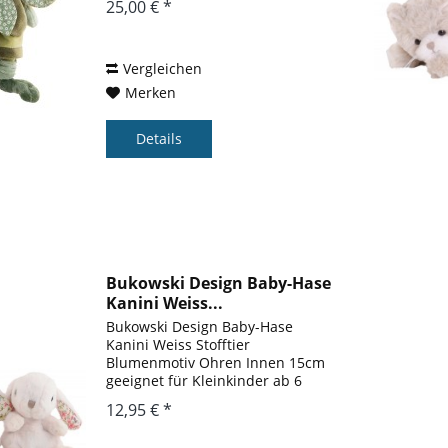
25,00 € *
Hase geeignet für Kleinkinder ab
0 Monaten Benji Brüder
Kaninchen. Zwei Brüder die...
Vergleichen
Merken
Details
Bukowski Design Baby-Hase
Kanini Weiss...
Bukowski Design Baby-Hase
Kanini Weiss Stofftier
Blumenmotiv Ohren Innen 15cm
geeignet für Kleinkinder ab 6
Monaten Kanini - Floral (15cm)
12,95 € *
Bukowski, Design of Sweden,
Plüschtier Hase Kanini, 15 cm,