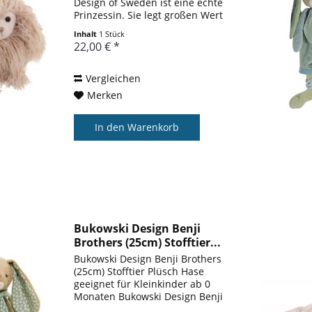
Design of Sweden ist eine echte
Prinzessin. Sie legt großen Wert
auf ihr Äußeres und achtet
Inhalt
1 Stück
akribisch auf ihre Frisur.
22,00 € *
Kuschelpudel Princess wurde aus
ganz besonders weichem
beigen...
Vergleichen
Merken
In den
Warenkorb
Bukowski Design Benji
Brothers (25cm) Stofftier...
Bukowski Design Benji Brothers
(25cm) Stofftier Plüsch Hase
geeignet für Kleinkinder ab 0
Monaten Bukowski Design Benji
Brothers (25cm) Stofftier Plüsch