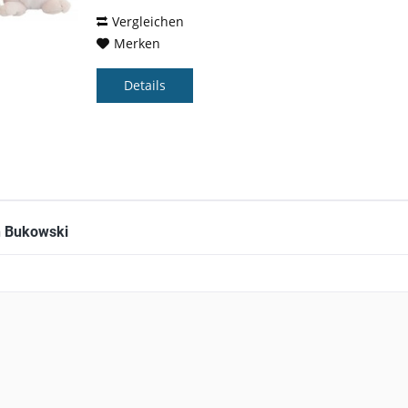
sitzend, kuschelweicher Plüsch,
weiß,...
Vergleichen
Merken
Details
n Bukowski