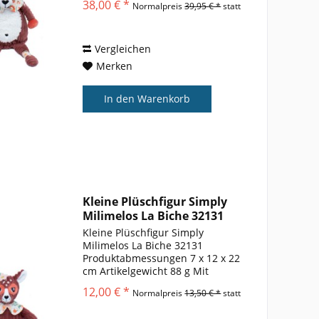
38,00 € *
Normalpreis
39,95 € *
statt
Baby Kinder Hoppla! Ich habe
immer noch die Pinços
verheddert ... Muss...
Vergleichen
Merken
In den
Warenkorb
Kleine Plüschfigur Simply
Milimelos La Biche 32131
Kleine Plüschfigur Simply
Milimelos La Biche 32131
Produktabmessungen ‎7 x 12 x 22
cm Artikelgewicht ‎88 g Mit
diesem allerersten Déglingos
12,00 € *
Normalpreis
13,50 € *
statt
lassen wir alle Kostüme fallen,
um mit einem Schal edel zu sein