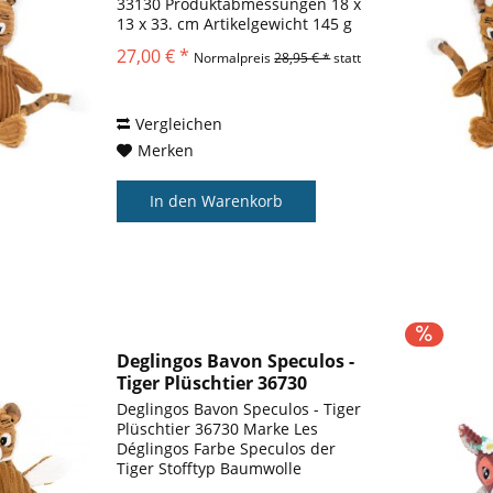
33130 Produktabmessungen ‎18 x
13 x 33. cm Artikelgewicht ‎145 g
Spaß: Speculos - Tiger in einer
27,00 € *
Normalpreis
28,95 € *
statt
Kiste Plüschtier besteht aus
weichem, samtigem Material, das
es umarmbar und...
Vergleichen
Merken
In den
Warenkorb
Deglingos Bavon Speculos -
Tiger Plüschtier 36730
Deglingos Bavon Speculos - Tiger
Plüschtier 36730 Marke Les
Déglingos Farbe Speculos der
Tiger Stofftyp Baumwolle
Produktabmessungen 22.86 x