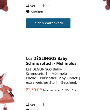
Produktabmessungen 13 x 16 x
34 cm...
Vergleichen
Merken
In den
Warenkorb
Les DÉGLINGOS Baby-
Schmusetuch • Mélimelos
la...
Les DÉGLINGOS Baby-
Schmusetuch • Mélimelos la
Biiche | Plüschtier Baby Kinder |
extra weicher Stoff | Geschenk
für Jungen und Mädchen Krippe
22,50 € *
Normalpreis
23,95 € *
statt
| Geeignet ab Geburt | 25 cm |
recycelte Füllung 36731 Mit
diesem allerersten Déglingos
lassen...
Vergleichen