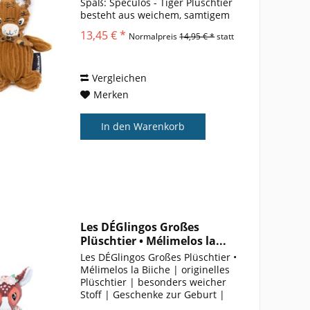
Spaß: Speculos - Tiger Plüschtier
besteht aus weichem, samtigem
Material, das es umarmbar und
13,45 € *
Normalpreis
14,95 € *
statt
langlebig macht. Viel Spass beim
Sammeln die gesamte Sortimente
von Small Simply...
Vergleichen
Merken
In den
Warenkorb
Les DÉGlingos Großes
Plüschtier • Mélimelos la...
Les DÉGlingos Großes Plüschtier •
Mélimelos la Biiche | originelles
Plüschtier | besonders weicher
Stoff | Geschenke zur Geburt |
recycelte Füllung | Kuscheltier