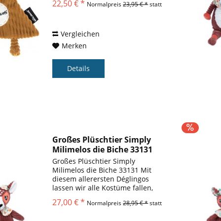
22,50 € *
Normalpreis
23,95 € *
statt
2.54 x 25.4 cm Spaß: Speculos -
Tiger Plüschtier besteht aus
weichem, samtigem Material, das
es...
Vergleichen
Merken
Details
Großes Plüschtier Simply
Milimelos die Biche 33131
Großes Plüschtier Simply
Milimelos die Biche 33131 Mit
diesem allerersten Déglingos
lassen wir alle Kostüme fallen,
um mit einem Schal edel zu sein
27,00 € *
Normalpreis
28,95 € *
statt
und gleichzeitig seinen treuen
Cord zu behalten!