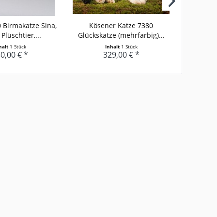
 Birmakatze Sina,
Kösener Katze 7380
Jellycat 
Plüschtier,...
Glückskatze (mehrfarbig)...
WU
halt
1 Stück
Inhalt
1 Stück
0,00 € *
329,00 € *