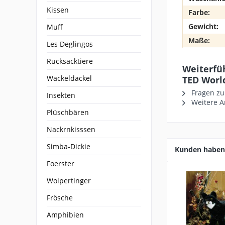
Kissen
Farbe:
Gewicht:
Muff
Maße:
Les Deglingos
Rucksacktiere
Weiterfü
Wackeldackel
TED Worl
Fragen zu
Insekten
Weitere Ar
Plüschbären
Nackrnkisssen
Simba-Dickie
Kunden haben 
Foerster
Wolpertinger
Frösche
Amphibien