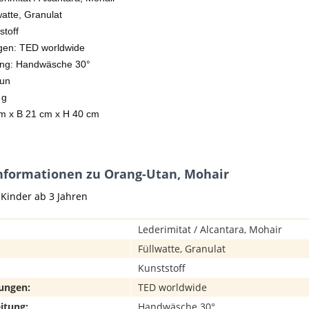
watte, Granulat
stoff
gen: TED worldwide
ung: Handwäsche 30°
aun
 g
m x B 21 cm x H 40 cm
nformationen zu Orang-Utan, Mohair
 Kinder ab 3 Jahren
Lederimitat / Alcantara, Mohair
Füllwatte, Granulat
Kunststoff
ungen:
TED worldwide
itung:
Handwäsche 30°