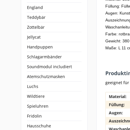
Füllung: Füll
England
Augen: Kunst
Teddybär
Auszeichnun
Zottelbär
Waschanleit
Farbe: rotbr
Jellycat
Gewicht: 380
Handpuppen
Maße: L 11 c
Schlagarmbänder
Soundmodul includiert
Produkti
Atemschutzmasken
geeignet für
Luchs
Wildtiere
Material:
Füllung:
Spieluhren
Augen:
Fridolin
Auszeichn
Hausschuhe
Waschanle