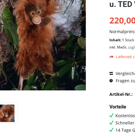
u. TED
220,00
Normalprei
Inhalt:
1 Stück
inkl. MwSt.
zzg
Lieferzeit c
Vergleich
Fragen zu
Artikel-Nr.:
Vorteile
Kostenlos
Schneller
14 Tage G