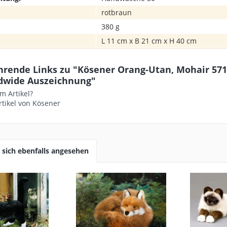
rotbraun
380 g
L 11 cm x B 21 cm x H 40 cm
hrende Links zu "Kösener Orang-Utan, Mohair 571
dwide Auszeichnung"
m Artikel?
tikel von Kösener
sich ebenfalls angesehen