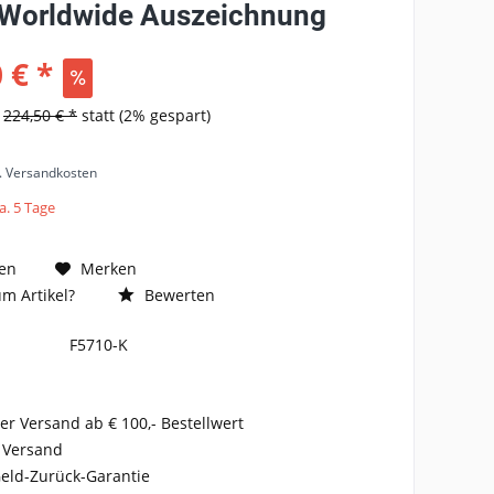
 Worldwide Auszeichnung
 € *
s
224,50 € *
statt
(2% gespart)
l. Versandkosten
a. 5 Tage
en
Merken
m Artikel?
Bewerten
F5710-K
er Versand ab € 100,- Bestellwert
 Versand
eld-Zurück-Garantie