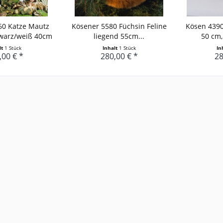
60 Katze Mautz
Kösener 5580 Füchsin Feline
Kösen 4390
warz/weiß 40cm
liegend 55cm...
50 cm, 
lt
1 Stück
Inhalt
1 Stück
In
,00 € *
280,00 € *
28