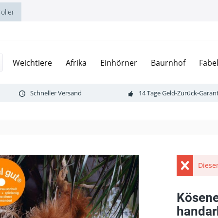
oller
Weichtiere
Afrika
Einhörner
Baurnhof
Fabe
Schneller Versand
14 Tage Geld-Zurück-Garant
Dieser
Kösene
handar