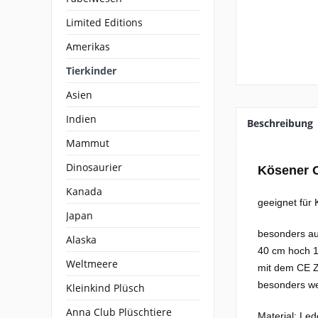
Limited Editions
Amerikas
Tierkinder
Asien
Indien
Beschreibung
Mammut
Dinosaurier
Kösener O
Kanada
geeignet für 
Japan
besonders au
Alaska
40 cm hoch 1
Weltmeere
mit dem CE Z
besonders we
Kleinkind Plüsch
Anna Club Plüschtiere
Material: Led